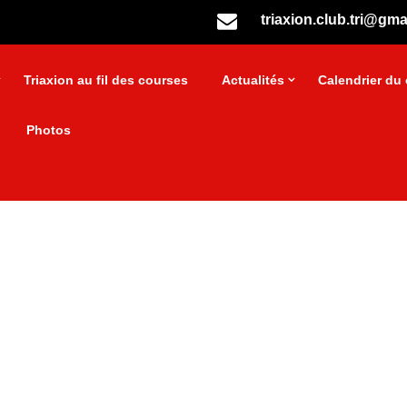
triaxion.club.tri@gma
Triaxion au fil des courses
Actualités
Calendrier du 
Photos