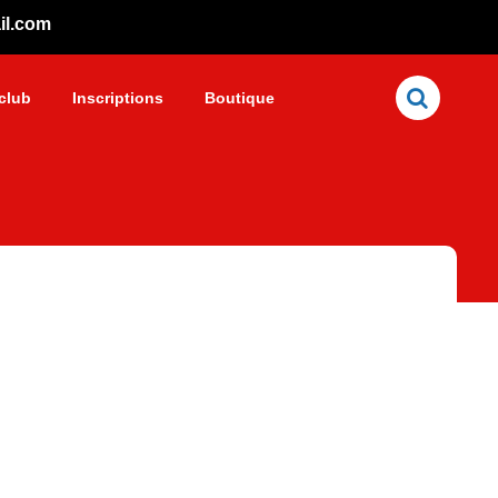
il.com
club
Inscriptions
Boutique
Close