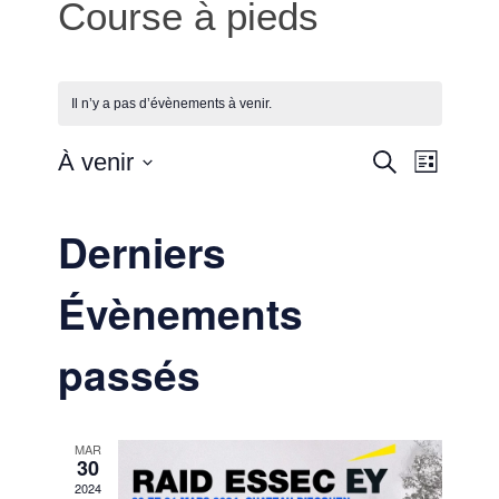
Course à pieds
Il n’y a pas d’évènements à venir.
Reche
Naviga
À venir
Recherche
Liste
de
Sélectionnez
et
vues
une
Derniers
Évènem
date.
naviga
Évènements
de
vues
passés
Évène
MAR
30
2024