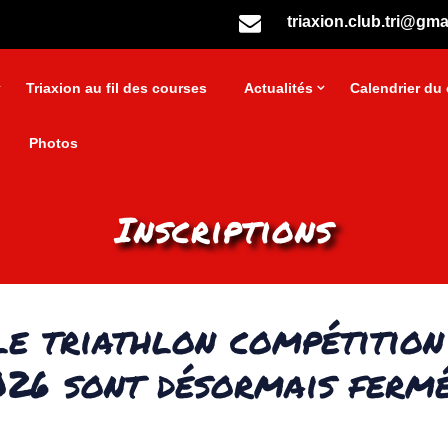
triaxion.club.tri@gma
Triaxion au fil des courses
Actualités
Calendrier du 
Photos
Inscriptions
le triathlon compétitio
26 sont désormais ferm