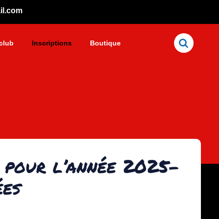
il.com
club
Inscriptions
Boutique
Close
n pour l’année 2025-
ées