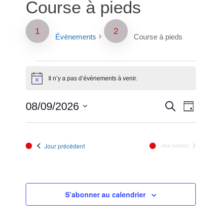
Course à pieds
Évènements
Course à pieds
Évènements
Il n’y a pas d’évènements à venir.
Notice
for
Reche
Naviga
08/09/2026
Recherche
août
Jour
de
Sélectionnez
et
vues
9,
une
Évènem
date.
naviga
Jour précédent
Jour suivant
2026
de
vues
S’abonner au calendrier
Évène