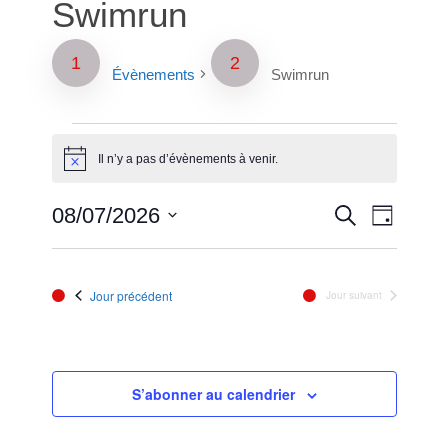
Swimrun
Évènements
Swimrun
Évènements
Il n’y a pas d’évènements à venir.
Notice
for
Reche
Naviga
08/07/2026
Recherche
août
Jour
de
Sélectionnez
et
vues
7,
une
Évènem
date.
naviga
Jour précédent
Jour suivant
2026
de
vues
S’abonner au calendrier
Évène