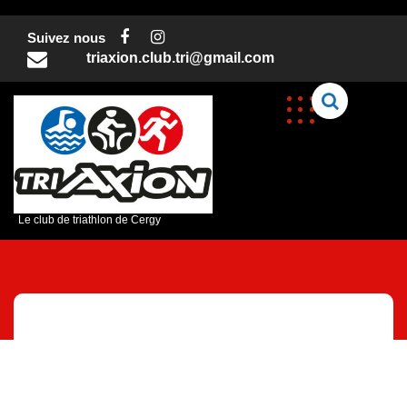
Skip
to
Suivez nous
content
triaxion.club.tri@gmail.com
C
Le club de triathlon de Cergy