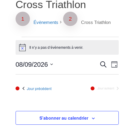
Cross Triathlon
Évènements
Cross Triathlon
Évènements
Il n’y a pas d’évènements à venir.
Notice
for
Reche
Naviga
08/09/2026
Recherche
août
Jour
de
Sélectionnez
et
vues
9,
une
Évènem
date.
naviga
Jour précédent
Jour suivant
2026
de
vues
S’abonner au calendrier
Évène