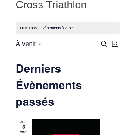
Cross Triathlon
Il n’y a pas d’évènements à venir.
Reche
Naviga
À venir
Recherche
Liste
de
Sélectionnez
et
vues
une
Derniers
Évènem
date.
naviga
Évènements
de
vues
passés
Évène
JUIL
6
2024