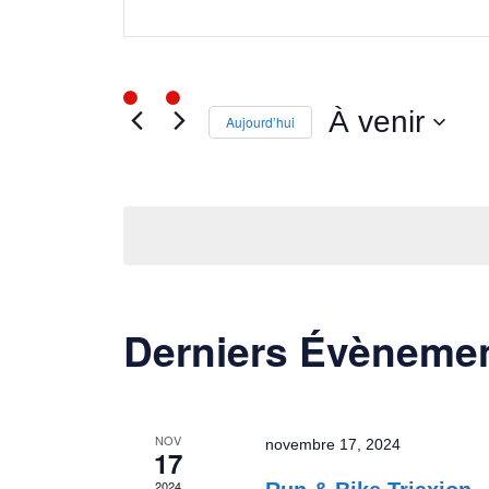
navigation
Rechercher
Évènements
de
par
mot-
vues
clé.
À venir
Aujourd’hui
Évènements
Sélectionnez
une
date.
Derniers Évèneme
NOV
novembre 17, 2024
17
2024