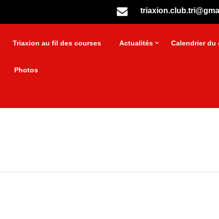
triaxion.club.tri@gma
Triaxion au fil des courses
Actualités
Calendrier du 
Photos