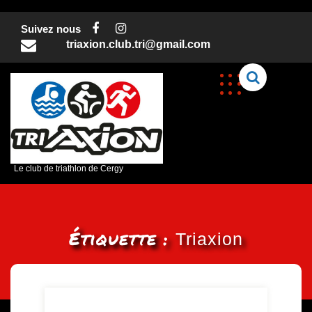
Skip
to
Suivez nous
content
triaxion.club.tri@gmail.com
Le club de triathlon de Cergy
Étiquette :
Triaxion
C