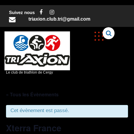
Skip
to
Suivez nous
content
triaxion.club.tri@gmail.com
C
Le club de triathlon de Cergy
« Tous les Évènements
Cet évènement est passé.
Xterra France