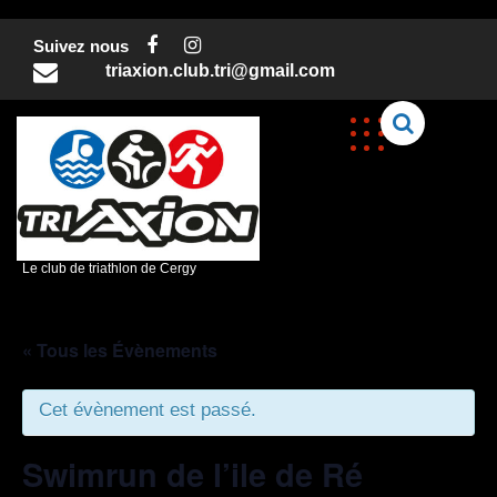
Skip
to
Suivez nous
content
triaxion.club.tri@gmail.com
C
Le club de triathlon de Cergy
« Tous les Évènements
Cet évènement est passé.
Swimrun de l’ile de Ré