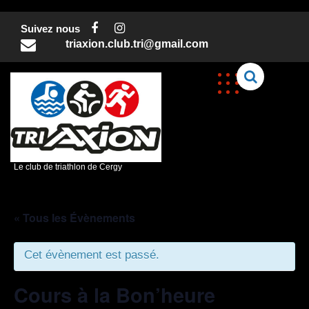
Skip
to
Suivez nous
content
triaxion.club.tri@gmail.com
C
Le club de triathlon de Cergy
« Tous les Évènements
Cet évènement est passé.
Cours à la Bon’heure