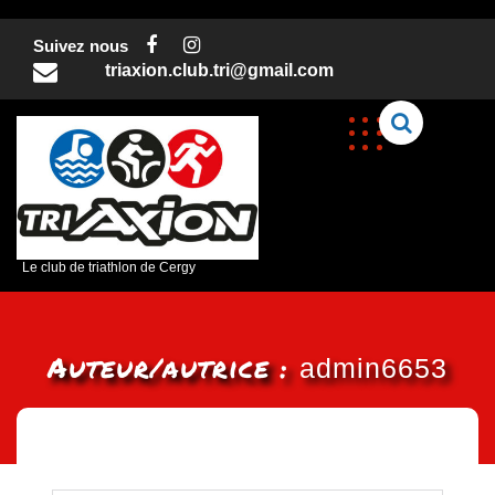
Skip
to
Suivez nous
content
triaxion.club.tri@gmail.com
C
Le club de triathlon de Cergy
Auteur/autrice :
admin6653