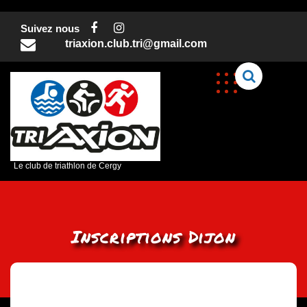
Skip
to
Suivez nous
content
triaxion.club.tri@gmail.com
C
Le club de triathlon de Cergy
Inscriptions Dijon