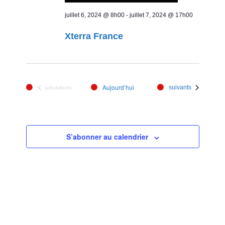
juillet 6, 2024 @ 8h00
-
juillet 7, 2024 @ 17h00
Xterra France
Aujourd’hui
Évènements
suivants
Évènements
précédents
S’abonner au calendrier