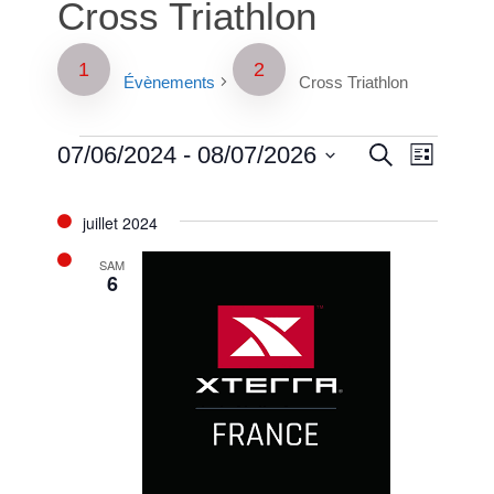
Cross Triathlon
Évènements
Cross Triathlon
Évènements
Reche
Naviga
07/06/2024
 - 
08/07/2026
Recherche
Liste
de
Sélectionnez
et
vues
une
juillet 2024
Évènem
date.
naviga
SAM
6
de
vues
Évène