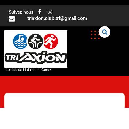
Skip
to
Suivez nous
content
triaxion.club.tri@gmail.com
C
Le club de triathlon de Cergy